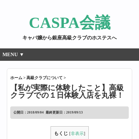
CASPA会議
キャバ嬢から銀座高級クラブのホステスへ
MENU ▼
ホーム
>
高級クラブについて
>
【私が実際に体験したこと】高級
クラブでの１日体験入店を丸裸！
公開日：
2018/09/04
最終更新日：2019/09/13
もくじ
[
非表示
]